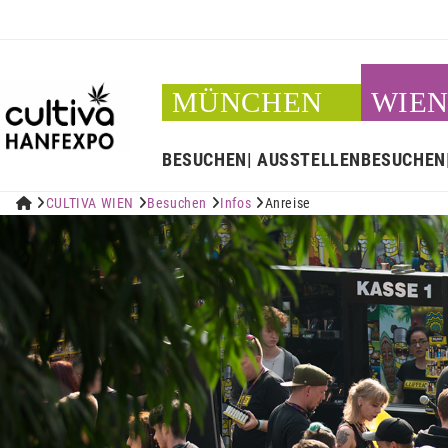
MÜNCHEN
WIE
BESUCHEN
AUSSTELLEN
BESUCHEN


CULTIVA WIEN

Besuchen

Infos

Anreise