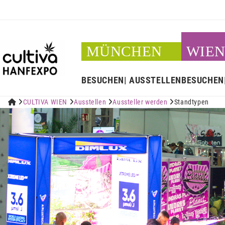
MÜNCHEN
WIE
BESUCHEN
AUSSTELLEN
BESUCHEN


CULTIVA WIEN

Ausstellen

Aussteller werden

Standtypen