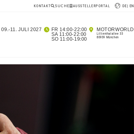
DE
EN
KONTAKT
SUCHE
AUSSTELLERPORTAL
09.-11. JULI 2027
FR 14:00-22:00
MOTORWORLD
SA 11:00-22:00
Lillienthalallee 33
80939 München
SO 11:00-19:00