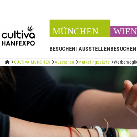
MÜNCHEN
WIE
BESUCHEN
AUSSTELLEN
BESUCHEN


CULTIVA MÜNCHEN

Ausstellen

Marketingpakete

Werbemögli