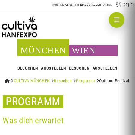
DE
EN
KONTAKT
AUSSTELLERPORTAL
SUCHE
MÜNCHEN
WIEN
BESUCHEN
AUSSTELLEN
BESUCHEN
AUSSTELLEN


CULTIVA MÜNCHEN

Besuchen

Programm

Outdoor Festival
PROGRAMM
Was dich erwartet