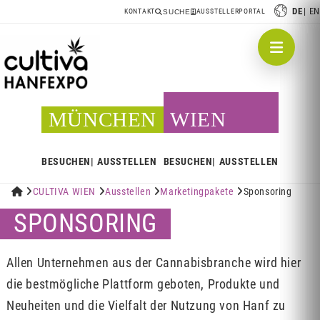
DE
EN
KONTAKT
AUSSTELLERPORTAL
SUCHE
MÜNCHEN
WIEN
BESUCHEN
AUSSTELLEN
BESUCHEN
AUSSTELLEN


CULTIVA WIEN

Ausstellen

Marketingpakete

Sponsoring
SPONSORING
Allen Unternehmen aus der Cannabisbranche wird hier
die bestmögliche Plattform geboten, Produkte und
Neuheiten und die Vielfalt der Nutzung von Hanf zu