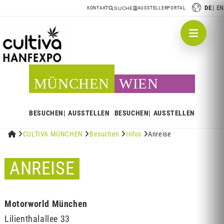
DE
EN
KONTAKT
AUSSTELLERPORTAL
SUCHE
MÜNCHEN
WIEN
BESUCHEN
AUSSTELLEN
BESUCHEN
AUSSTELLEN


CULTIVA MÜNCHEN

Besuchen

Infos

Anreise
ANREISE
Motorworld München
Lilienthalallee 33