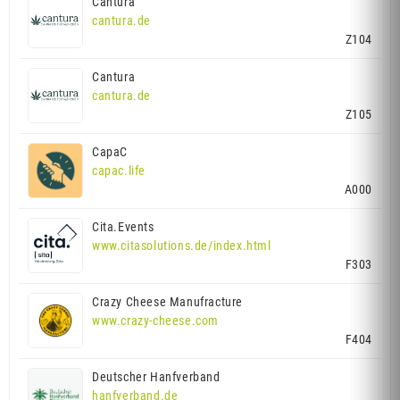
Cantura
cantura.de
Z104
Cantura
cantura.de
Z105
CapaC
capac.life
A000
Cita.Events
www.citasolutions.de/index.html
F303
Crazy Cheese Manufracture
www.crazy-cheese.com
F404
Deutscher Hanfverband
hanfverband.de