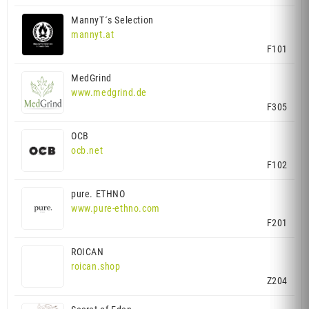
MannyT´s Selection
mannyt.at
F101
MedGrind
www.medgrind.de
F305
OCB
ocb.net
F102
pure. ETHNO
www.pure-ethno.com
F201
ROICAN
roican.shop
Z204