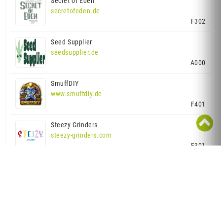
Secret of Eden
secretofeden.de
F302
Seed Supplier
seedsupplier.de
A000
SmuffDIY
www.smuffdiy.de
F401

Steezy Grinders
steezy-grinders.com
F301
Tante Honey
www.tantehoney.at
Z103
THCBD Austria
www.thcbd.at