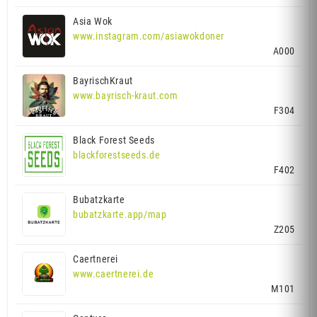
Asia Wok
www.instagram.com/asiawokdoner
A000
BayrischKraut
www.bayrisch-kraut.com
F304
Black Forest Seeds
blackforestseeds.de
F402
Bubatzkarte
bubatzkarte.app/map
Z205
Caertnerei
www.caertnerei.de
M101