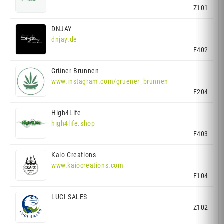
Z101
DNJAY
dnjay.de
F402
Grüner Brunnen
www.instagram.com/gruener_brunnen
F204
High4Life
high4life.shop
F403
Kaio Creations
www.kaiocreations.com
F104
LUCI SALES
Z102