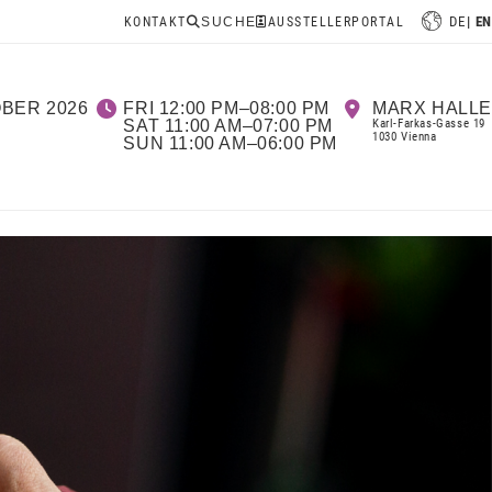
DE
EN
KONTAKT
SUCHE
AUSSTELLERPORTAL
OBER 2026
FRI 12:00 PM–08:00 PM
MARX HALLE
SAT 11:00 AM–07:00 PM
Karl-Farkas-Gasse 19
1030 Vienna
SUN 11:00 AM–06:00 PM