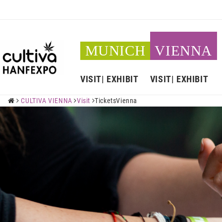
MUNICH
VIENNA
VISIT
EXHIBIT
VISIT
EXHIBIT
CULTIVA VIENNA
Visit
TicketsVienna



