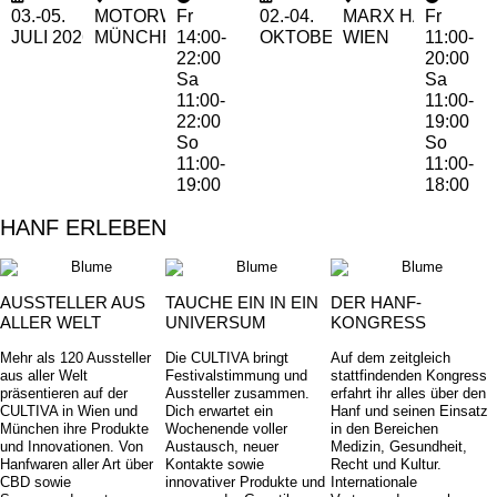
03.-05.
MOTORWORLD
Fr
02.-04.
MARX HALLE
Fr
JULI
2026
MÜNCHEN
14:00-
OKTOBER 2026
WIEN
11:00-
22:00
20:00
Sa
Sa
11:00-
11:00-
22:00
19:00
So
So
11:00-
11:00-
19:00
18:00
HANF ERLEBEN
AUSSTELLER AUS
TAUCHE EIN IN EIN
DER HANF-
ALLER WELT
UNIVERSUM
KONGRESS
Mehr als 120 Aussteller
Die CULTIVA bringt
Auf dem zeitgleich
aus aller Welt
Festivalstimmung und
stattfindenden Kongress
präsentieren auf der
Aussteller zusammen.
erfahrt ihr alles über den
CULTIVA in Wien und
Dich erwartet ein
Hanf und seinen Einsatz
München ihre Produkte
Wochenende voller
in den Bereichen
und Innovationen. Von
Austausch, neuer
Medizin, Gesundheit,
Hanfwaren aller Art über
Kontakte sowie
Recht und Kultur.
CBD sowie
innovativer Produkte und
Internationale