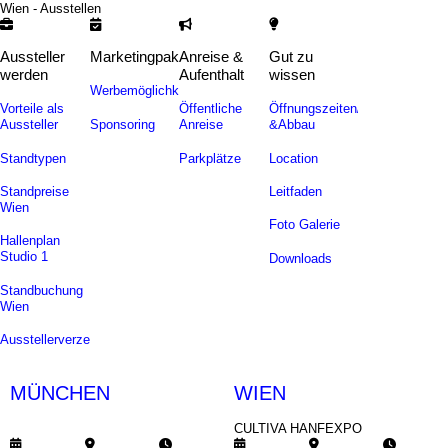
Wien - Ausstellen
Aussteller
Marketingpakete
Anreise &
Gut zu
werden
Aufenthalt
wissen
Werbemöglichkeiten
Vorteile als
Öffentliche
Öffnungszeiten/Auf-
Sponsoring
Aussteller
Anreise
&Abbau
Standtypen
Parkplätze
Location
Standpreise
Leitfaden
Wien
Foto Galerie
Hallenplan
Studio 1
Downloads
Standbuchung
Wien
Ausstellerverzeichnis
MÜNCHEN
WIEN
CULTIVA SOMMERFEST
CULTIVA HANFEXPO