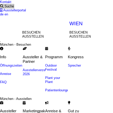
Kontakt
Suche
Ausstellerportal
de
en
MÜNCHEN
WIEN
BESUCHEN
BESUCHEN
AUSSTELLEN
AUSSTELLEN
München - Besuchen
Info
Aussteller &
Programm
Kongress
Partner
Öffnungszeiten
Outdoor
Sprecher
Festival
Ausstellerverzeichnis
Anreise
2026
Plant your
Plant
FAQ
Patientenlounge
München - Ausstellen
Aussteller
Marketingpakete
Anreise &
Gut zu