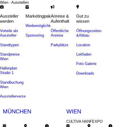
Wien - Ausstellen
Aussteller
Marketingpakete
Anreise &
Gut zu
werden
Aufenthalt
wissen
Werbemöglichkeiten
Vorteile als
Öffentliche
Öffnungszeiten/Auf-
Sponsoring
Aussteller
Anreise
&Abbau
Standtypen
Parkplätze
Location
Standpreise
Leitfaden
Wien
Foto Galerie
Hallenplan
Studio 1
Downloads
Standbuchung
Wien
Ausstellerverzeichnis
MÜNCHEN
WIEN
CULTIVA SOMMERFEST
CULTIVA HANFEXPO