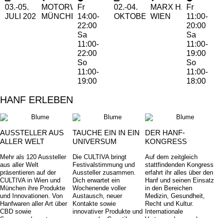
03.-05.
MOTORWORLD
Fr
02.-04.
MARX HALLE
Fr
JULI
2026
MÜNCHEN
14:00-
OKTOBER 2026
WIEN
11:00-
22:00
20:00
Sa
Sa
11:00-
11:00-
22:00
19:00
So
So
11:00-
11:00-
19:00
18:00
HANF ERLEBEN
AUSSTELLER AUS
TAUCHE EIN IN EIN
DER HANF-
ALLER WELT
UNIVERSUM
KONGRESS
Mehr als 120 Aussteller
Die CULTIVA bringt
Auf dem zeitgleich
aus aller Welt
Festivalstimmung und
stattfindenden Kongress
präsentieren auf der
Aussteller zusammen.
erfahrt ihr alles über den
CULTIVA in Wien und
Dich erwartet ein
Hanf und seinen Einsatz
München ihre Produkte
Wochenende voller
in den Bereichen
und Innovationen. Von
Austausch, neuer
Medizin, Gesundheit,
Hanfwaren aller Art über
Kontakte sowie
Recht und Kultur.
CBD sowie
innovativer Produkte und
Internationale