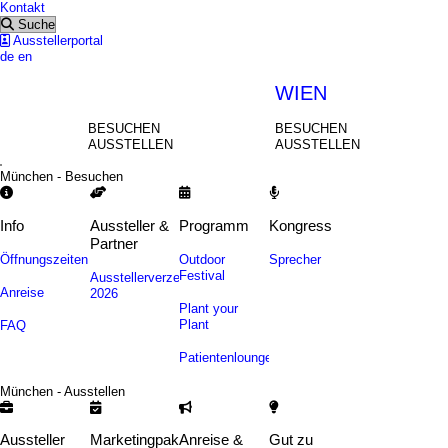
Kontakt
Suche
Ausstellerportal
de
en
MÜNCHEN
WIEN
BESUCHEN
BESUCHEN
AUSSTELLEN
AUSSTELLEN
München - Besuchen
Info
Aussteller &
Programm
Kongress
Partner
Öffnungszeiten
Outdoor
Sprecher
Festival
Ausstellerverzeichnis
Anreise
2026
Plant your
Plant
FAQ
Patientenlounge
München - Ausstellen
Aussteller
Marketingpakete
Anreise &
Gut zu