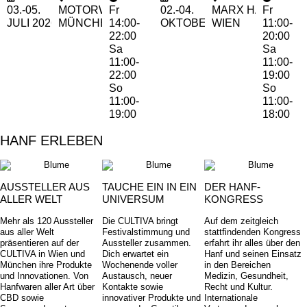
03.-05.
MOTORWORLD
Fr
02.-04.
MARX HALLE
Fr
JULI
2026
MÜNCHEN
14:00-
OKTOBER 2026
WIEN
11:00-
22:00
20:00
Sa
Sa
11:00-
11:00-
22:00
19:00
So
So
11:00-
11:00-
19:00
18:00
HANF ERLEBEN
AUSSTELLER AUS
TAUCHE EIN IN EIN
DER HANF-
ALLER WELT
UNIVERSUM
KONGRESS
Mehr als 120 Aussteller
Die CULTIVA bringt
Auf dem zeitgleich
aus aller Welt
Festivalstimmung und
stattfindenden Kongress
präsentieren auf der
Aussteller zusammen.
erfahrt ihr alles über den
CULTIVA in Wien und
Dich erwartet ein
Hanf und seinen Einsatz
München ihre Produkte
Wochenende voller
in den Bereichen
und Innovationen. Von
Austausch, neuer
Medizin, Gesundheit,
Hanfwaren aller Art über
Kontakte sowie
Recht und Kultur.
CBD sowie
innovativer Produkte und
Internationale