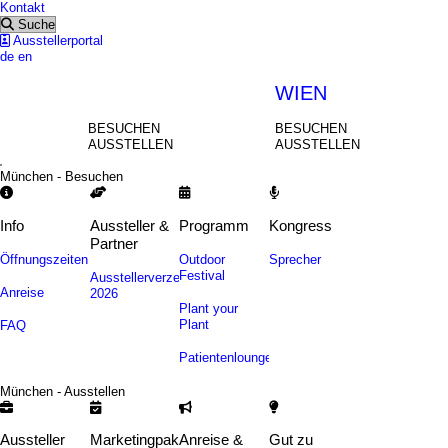
Kontakt
Suche
Ausstellerportal
de
en
MÜNCHEN
WIEN
BESUCHEN
BESUCHEN
AUSSTELLEN
AUSSTELLEN
München - Besuchen
Info
Aussteller &
Programm
Kongress
Partner
Öffnungszeiten
Outdoor
Sprecher
Festival
Ausstellerverzeichnis
Anreise
2026
Plant your
Plant
FAQ
Patientenlounge
München - Ausstellen
Aussteller
Marketingpakete
Anreise &
Gut zu