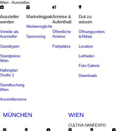
Wien - Ausstellen
Aussteller
Marketingpakete
Anreise &
Gut zu
werden
Aufenthalt
wissen
Werbemöglichkeiten
Vorteile als
Öffentliche
Öffnungszeiten/Auf-
Sponsoring
Aussteller
Anreise
&Abbau
Standtypen
Parkplätze
Location
Standpreise
Leitfaden
Wien
Foto Galerie
Hallenplan
Studio 1
Downloads
Standbuchung
Wien
Ausstellerverzeichnis
MÜNCHEN
WIEN
CULTIVA SOMMERFEST
CULTIVA HANFEXPO