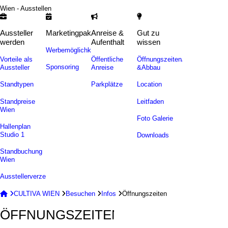
Wien - Ausstellen
Aussteller
Marketingpakete
Anreise &
Gut zu
werden
Aufenthalt
wissen
Werbemöglichkeiten
Vorteile als
Öffentliche
Öffnungszeiten/Auf-
Sponsoring
Aussteller
Anreise
&Abbau
Standtypen
Parkplätze
Location
Standpreise
Leitfaden
Wien
Foto Galerie
Hallenplan
Studio 1
Downloads
Standbuchung
Wien
Ausstellerverzeichnis


CULTIVA WIEN

Besuchen

Infos

Öffnungszeiten
ÖFFNUNGSZEITEN