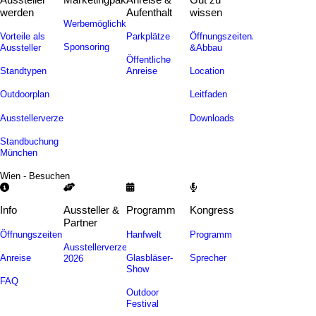
werden
Aufenthalt
wissen
Werbemöglichkeiten
Vorteile als
Parkplätze
Öffnungszeiten/Auf-
Sponsoring
Aussteller
&Abbau
Öffentliche
Standtypen
Anreise
Location
Outdoorplan
Leitfaden
Ausstellerverzeichnis
Downloads
Standbuchung
München
Wien - Besuchen
Info
Aussteller &
Programm
Kongress
Partner
Öffnungszeiten
Hanfwelt
Programm
Ausstellerverzeichnis
Anreise
Glasbläser-
Sprecher
2026
Show
FAQ
Outdoor
Festival