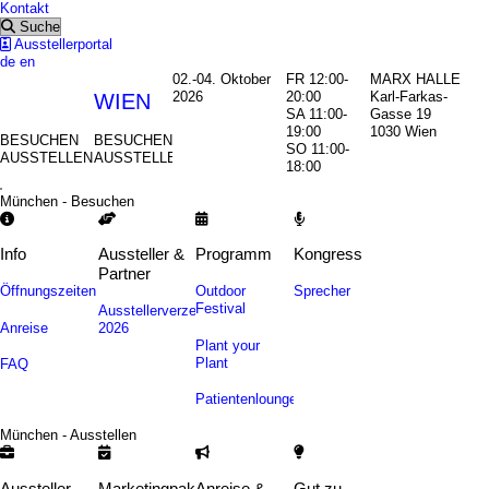
Kontakt
Suche
Ausstellerportal
de
en
02.-04. Oktober
FR 12:00-
MARX HALLE
2026
20:00
Karl-Farkas-
MÜNCHEN
WIEN
SA 11:00-
Gasse 19
19:00
1030 Wien
BESUCHEN
BESUCHEN
SO 11:00-
AUSSTELLEN
AUSSTELLEN
18:00
München - Besuchen
Info
Aussteller &
Programm
Kongress
Partner
Öffnungszeiten
Outdoor
Sprecher
Festival
Ausstellerverzeichnis
Anreise
2026
Plant your
Plant
FAQ
Patientenlounge
München - Ausstellen
Aussteller
Marketingpakete
Anreise &
Gut zu