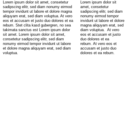
Lorem ipsum dolor sit amet, consetetur
Lorem ipsum dolor sit
sadipscing elitr, sed diam nonumy eirmod
amet, consetetur
tempor invidunt ut labore et dolore magna
sadipscing elitr, sed diam
aliquyam erat, sed diam voluptua. At vero
nonumy eirmod tempor
eos et accusam et justo duo dolores et ea
invidunt ut labore et dolore
rebum. Stet clita kasd gubergren, no sea
magna aliquyam erat, sed
takimata sanctus est Lorem ipsum dolor
diam voluptua.
At vero
sit amet. Lorem ipsum dolor sit amet,
eos et accusam et justo
consetetur sadipscing elitr, sed diam
duo dolores et ea
nonumy eirmod tempor invidunt ut labore
rebum. At vero eos et
et dolore magna aliquyam erat, sed diam
accusam et justo duo
voluptua.
dolores et ea rebum.