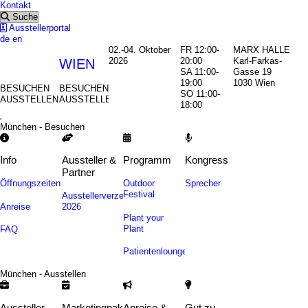
Kontakt
Suche
Ausstellerportal
de
en
02.-04. Oktober
FR 12:00-
MARX HALLE
2026
20:00
Karl-Farkas-
MÜNCHEN
WIEN
SA 11:00-
Gasse 19
19:00
1030 Wien
BESUCHEN
BESUCHEN
SO 11:00-
AUSSTELLEN
AUSSTELLEN
18:00
München - Besuchen
Info
Aussteller &
Programm
Kongress
Partner
Öffnungszeiten
Outdoor
Sprecher
Festival
Ausstellerverzeichnis
Anreise
2026
Plant your
Plant
FAQ
Patientenlounge
München - Ausstellen
Aussteller
Marketingpakete
Anreise &
Gut zu