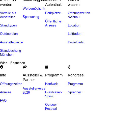
werden
Aufenthalt
wissen
Werbemöglichkeiten
Vorteile als
Parkplätze
Öffnungszeiten/Auf-
Sponsoring
Aussteller
&Abbau
Öffentliche
Standtypen
Anreise
Location
Outdoorplan
Leitfaden
Ausstellerverzeichnis
Downloads
Standbuchung
München
Wien - Besuchen
Info
Aussteller &
Programm
Kongress
Partner
Öffnungszeiten
Hanfwelt
Programm
Ausstellerverzeichnis
Anreise
Glasbläser-
Sprecher
2026
Show
FAQ
Outdoor
Festival