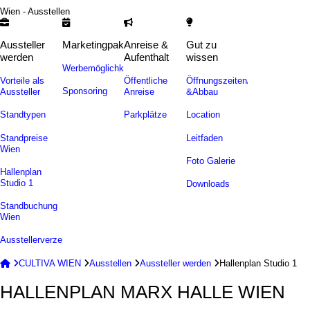
Wien - Ausstellen
Aussteller
Marketingpakete
Anreise &
Gut zu
werden
Aufenthalt
wissen
Werbemöglichkeiten
Vorteile als
Öffentliche
Öffnungszeiten/Auf-
Sponsoring
Aussteller
Anreise
&Abbau
Standtypen
Parkplätze
Location
Standpreise
Leitfaden
Wien
Foto Galerie
Hallenplan
Studio 1
Downloads
Standbuchung
Wien
Ausstellerverzeichnis


CULTIVA WIEN

Ausstellen

Aussteller werden

Hallenplan Studio 1
HALLENPLAN MARX HALLE WIEN