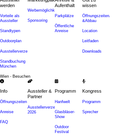
werden
Aufenthalt
wissen
Werbemöglichkeiten
Vorteile als
Parkplätze
Öffnungszeiten/Auf-
Sponsoring
Aussteller
&Abbau
Öffentliche
Standtypen
Anreise
Location
Outdoorplan
Leitfaden
Ausstellerverzeichnis
Downloads
Standbuchung
München
Wien - Besuchen
Info
Aussteller &
Programm
Kongress
Partner
Öffnungszeiten
Hanfwelt
Programm
Ausstellerverzeichnis
Anreise
Glasbläser-
Sprecher
2026
Show
FAQ
Outdoor
Festival