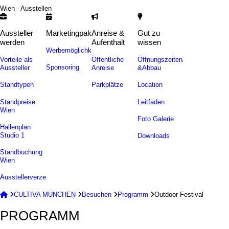
Wien - Ausstellen
Aussteller
Marketingpakete
Anreise &
Gut zu
werden
Aufenthalt
wissen
Werbemöglichkeiten
Vorteile als
Öffentliche
Öffnungszeiten/Auf-
Sponsoring
Aussteller
Anreise
&Abbau
Standtypen
Parkplätze
Location
Standpreise
Leitfaden
Wien
Foto Galerie
Hallenplan
Studio 1
Downloads
Standbuchung
Wien
Ausstellerverzeichnis


CULTIVA MÜNCHEN

Besuchen

Programm

Outdoor Festival
PROGRAMM