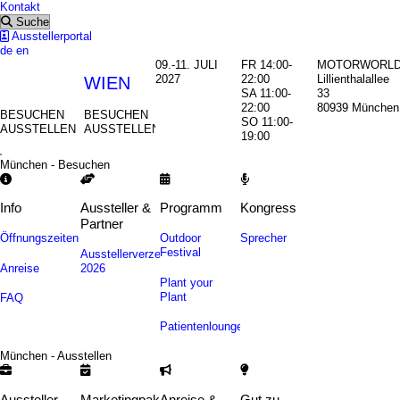
Kontakt
Suche
Ausstellerportal
de
en
09.-11. JULI
FR 14:00-
MOTORWORL
2027
22:00
Lillienthalallee
MÜNCHEN
WIEN
SA 11:00-
33
22:00
80939 München
BESUCHEN
BESUCHEN
SO 11:00-
AUSSTELLEN
AUSSTELLEN
19:00
München - Besuchen
Info
Aussteller &
Programm
Kongress
Partner
Öffnungszeiten
Outdoor
Sprecher
Festival
Ausstellerverzeichnis
Anreise
2026
Plant your
Plant
FAQ
Patientenlounge
München - Ausstellen
Aussteller
Marketingpakete
Anreise &
Gut zu