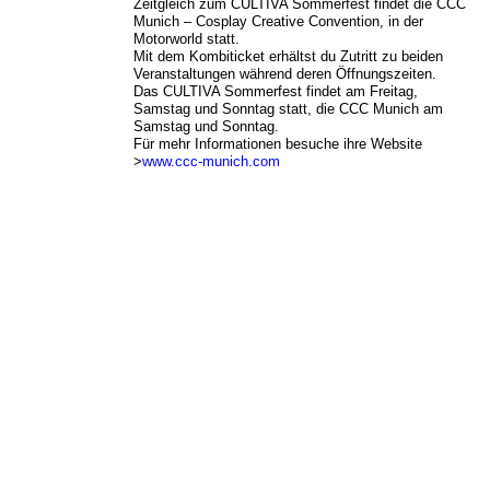
Zeitgleich zum CULTIVA Sommerfest findet die CCC
Munich – Cosplay Creative Convention,
in der
Motorworld statt.
Mit dem Kombiticket erhältst du Zutritt zu beiden
Veranstaltungen während deren Öffnungszeiten.
Das CULTIVA Sommerfest findet am Freitag,
Samstag und Sonntag statt, die CCC Munich am
Samstag und Sonntag.
Für mehr Informationen besuche ihre Website
>
www.ccc-munich.com