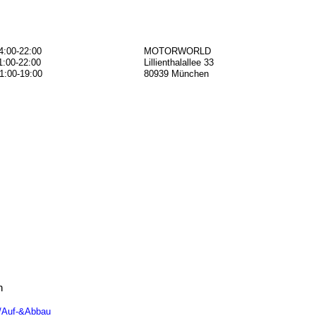
4:00-22:00
MOTORWORLD
1:00-22:00
Lillienthalallee 33
1:00-19:00
80939 München
n
n/Auf-&Abbau