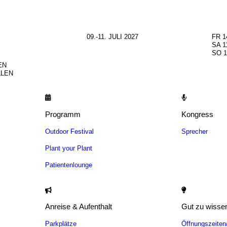
09.-11. JULI 2027
FR 1
SA 1
SO 1
EN
LLEN
Programm
Kongress
Outdoor Festival
Sprecher
Plant your Plant
Patientenlounge
Anreise & Aufenthalt
Gut zu wisse
Parkplätze
Öffnungszeite