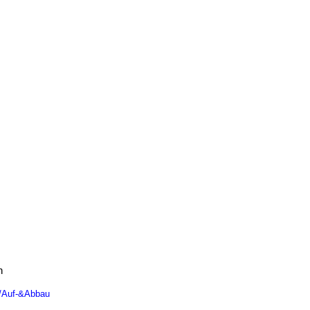
n
n/Auf-&Abbau