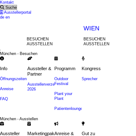
Kontakt
Suche
Ausstellerportal
de
en
MÜNCHEN
WIEN
BESUCHEN
BESUCHEN
AUSSTELLEN
AUSSTELLEN
München - Besuchen
Info
Aussteller &
Programm
Kongress
Partner
Öffnungszeiten
Outdoor
Sprecher
Festival
Ausstellerverzeichnis
Anreise
2026
Plant your
Plant
FAQ
Patientenlounge
München - Ausstellen
Aussteller
Marketingpakete
Anreise &
Gut zu