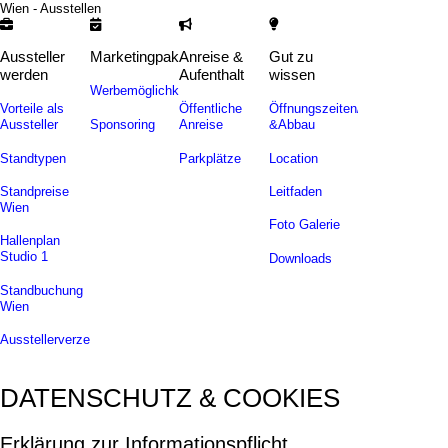
Wien - Ausstellen
Aussteller
Marketingpakete
Anreise &
Gut zu
werden
Aufenthalt
wissen
Werbemöglichkeiten
Vorteile als
Öffentliche
Öffnungszeiten/Auf-
Sponsoring
Aussteller
Anreise
&Abbau
Standtypen
Parkplätze
Location
Standpreise
Leitfaden
Wien
Foto Galerie
Hallenplan
Studio 1
Downloads
Standbuchung
Wien
Ausstellerverzeichnis
DATENSCHUTZ & COOKIES
Erklärung zur Informationspflicht