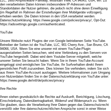
LLC, 1600 Amphitheatre Parkway, Mountain View, CA 94043, USA, ein. Zu
den verarbeiteten Daten können insbesondere IP-Adressen und
Standortdaten der Nutzer gehören, die jedoch nicht ohne deren Einwilligung
(im Regelfall im Rahmen der Einstellungen ihrer Mobilgeräte vollzogen),
erhoben werden. Die Daten können in den USA verarbeitet werden.
Datenschutzerklärung: https://www.google.com/policies/privacy/, Opt-Out:
https://adssettings.google.com/authenticated.
YouTube
Unsere Website nutzt Plugins der von Google betriebenen Seite YouTube.
Betreiber der Seiten ist die YouTube, LLC, 901 Cherry Ave., San Bruno, CA
94066, USA. Wenn Sie eine unserer mit einem YouTube-Plugin
ausgestatteten Seiten besuchen, wird eine Verbindung zu den Servern von
YouTube hergestellt. Dabei wird dem Youtube-Server mitgeteilt, welche
unserer Seiten Sie besucht haben. Wenn Sie in Ihrem YouTube-Account
eingeloggt sind ermöglichen Sie YouTube, Ihr Surfverhalten direkt Ihrem
persönlichen Profil zuzuordnen. Dies können Sie verhindern, indem Sie sich
aus Ihrem YouTube-Account ausloggen. Weitere Informationen zum Umgang
von Nutzerdaten finden Sie in der Datenschutzerklärung von YouTube unter:
https://www.google.de/intl/de/policies/privacy
Ihre Rechte
Ihnen stehen grundsätzlich die Rechte auf Auskunft, Berichtigung, Löschung,
Einschränkung, Datenübertragbarkeit, Widerruf und Widerspruch zu. Wenn
Sie glauben, dass die Verarbeitung Ihrer Daten gegen das Datenschutzrecht
verstößt oder Ihre datenschutzrechtlichen Ansprüche sonst in einer Weise