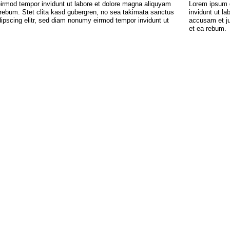
eirmod tempor invidunt ut labore et dolore magna aliquyam
Lorem ipsum d
 rebum. Stet clita kasd gubergren, no sea takimata sanctus
invidunt ut l
ipscing elitr, sed diam nonumy eirmod tempor invidunt ut
accusam et ju
et ea rebum.