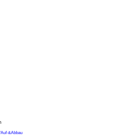
n
n/Auf-&Abbau