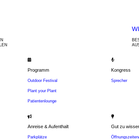
HEN
W
EN
BE
LEN
AU
Programm
Kongress
Outdoor Festival
Sprecher
Plant your Plant
Patientenlounge
Anreise & Aufenthalt
Gut zu wisse
Parkplätze
Öffnungszeite