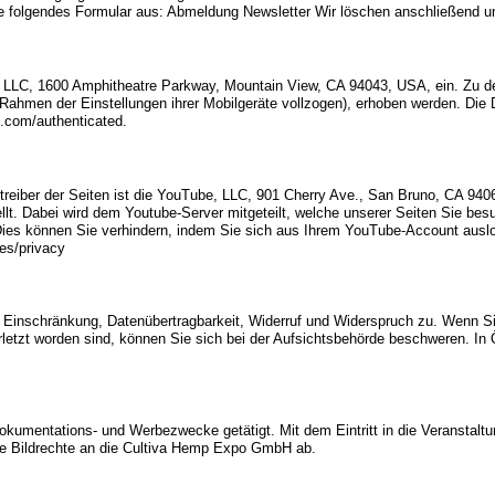
bitte folgendes Formular aus: Abmeldung Newsletter Wir löschen anschließe
e LLC, 1600 Amphitheatre Parkway, Mountain View, CA 94043, USA, ein. Zu d
im Rahmen der Einstellungen ihrer Mobilgeräte vollzogen), erhoben werden. Di
e.com/authenticated.
treiber der Seiten ist die YouTube, LLC, 901 Cherry Ave., San Bruno, CA 94
lt. Dabei wird dem Youtube-Server mitgeteilt, welche unserer Seiten Sie be
. Dies können Sie verhindern, indem Sie sich aus Ihrem YouTube-Account aus
ies/privacy
, Einschränkung, Datenübertragbarkeit, Widerruf und Widerspruch zu. Wenn S
rletzt worden sind, können Sie sich bei der Aufsichtsbehörde beschweren. In 
mentations- und Werbezwecke getätigt. Mit dem Eintritt in die Veranstaltung
die Bildrechte an die Cultiva Hemp Expo GmbH ab.