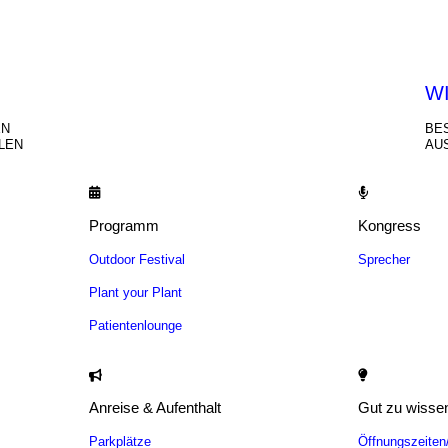
HEN
W
EN
BE
LEN
AU
Programm
Kongress
Outdoor Festival
Sprecher
Plant your Plant
Patientenlounge
Anreise & Aufenthalt
Gut zu wisse
Parkplätze
Öffnungszeite