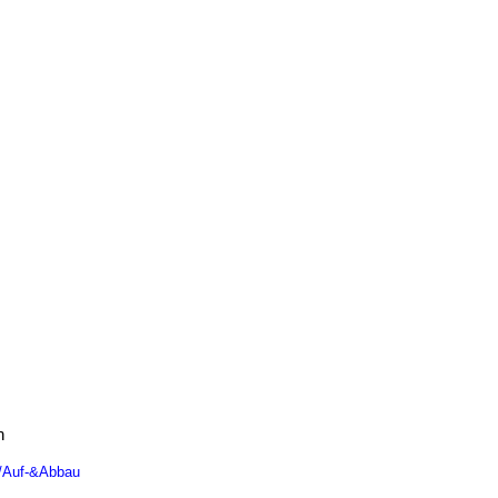
n
n/Auf-&Abbau