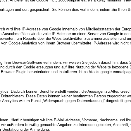
ics. Anbieter ist die Google Inc., 1600 Amphitheatre Parkway Mountain Vie
rtragen und dort gespeichert. Sie können dies verhindern, indem Sie Ihren B
urch wird Ihre IP-Adresse von Google innerhalb von Mitgliedsstaaten der Eu
n Ausnahmefällen wir die volle IP-Adresse an einen Server von Google in den
zuwerten, um Reports über die Websiteaktivitäten zusammenzustellen und um
 von Google Analytics von Ihrem Browser übermittelte IP-Adresse wird nich
 Ihrer Browser-Software verhindern; wir weisen Sie jedoch darauf hin, dass S
ng durch den Cookie erzeugten und auf Ihre Nutzung der Website bezogene Dat
Browser-Plugin herunterladen und installieren: https://tools.google.com/dlpa
ytics. Dadurch können Berichte erstellt werden, die Aussagen zu Alter, Ges
ittanbietern. Diese Daten können keiner bestimmten Person zugeordnet werd
 Analytics wie im Punkt „Widerspruch gegen Datenerfassung“ dargestellt gene
ieren. Hierfür benötigen wir Ihre E-Mail-Adresse, Vorname, Nachname und Ih
 wir außerdem freiwillig gemachte Angaben zu Interessengebieten, Anschrift, 
ur Bestätigung der Anmeldung.