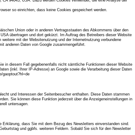
w, CA 94043, USA. Dazu werden Cookies verwendet, die eine Analyse der
rowser so einrichten, dass keine Cookies gespeichert werden.
ropäischen Union oder in anderen Vertragsstaaten des Abkommens über den
 USA übertragen und dort gekürzt. Im Auftrag des Betreibers dieser Website
 weitere mit der Websitenutzung und der Internetnutzung verbundene
t mit anderen Daten von Google zusammengeführt.
ie in diesem Fall gegebenenfalls nicht sämtliche Funktionen dieser Website
en (inkl. Ihrer IP-Adresse) an Google sowie die Verarbeitung dieser Daten
ge/gaoptout?hl=de
chlecht und Interessen der Seitenbesucher enthalten. Diese Daten stammen
en. Sie können diese Funktion jederzeit über die Anzeigeneinstellungen in
rell untersagen.
re Erklärung, dass Sie mit dem Bezug des Newsletters einverstanden sind.
Geburtstag und ggbfs. weiteren Feldern. Sobald Sie sich für den Newsletter