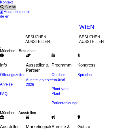
Kontakt
Suche
Ausstellerportal
de
en
MÜNCHEN
WIEN
BESUCHEN
BESUCHEN
AUSSTELLEN
AUSSTELLEN
München - Besuchen
Info
Aussteller &
Programm
Kongress
Partner
Öffnungszeiten
Outdoor
Sprecher
Festival
Ausstellerverzeichnis
Anreise
2026
Plant your
Plant
FAQ
Patientenlounge
München - Ausstellen
Aussteller
Marketingpakete
Anreise &
Gut zu