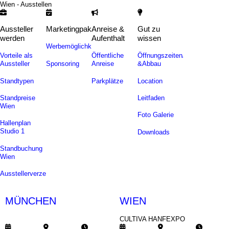
Wien - Ausstellen
Aussteller
Marketingpakete
Anreise &
Gut zu
werden
Aufenthalt
wissen
Werbemöglichkeiten
Vorteile als
Öffentliche
Öffnungszeiten/Auf-
Sponsoring
Aussteller
Anreise
&Abbau
Standtypen
Parkplätze
Location
Standpreise
Leitfaden
Wien
Foto Galerie
Hallenplan
Studio 1
Downloads
Standbuchung
Wien
Ausstellerverzeichnis
MÜNCHEN
WIEN
CULTIVA SOMMERFEST
CULTIVA HANFEXPO