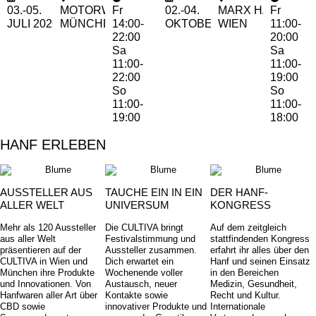
03.-05.
MOTORWORLD
Fr
02.-04.
MARX HALLE
Fr
JULI
2026
MÜNCHEN
14:00-
OKTOBER 2026
WIEN
11:00-
22:00
20:00
Sa
Sa
11:00-
11:00-
22:00
19:00
So
So
11:00-
11:00-
19:00
18:00
HANF ERLEBEN
AUSSTELLER AUS
TAUCHE EIN IN EIN
DER HANF-
ALLER WELT
UNIVERSUM
KONGRESS
Mehr als 120 Aussteller
Die CULTIVA bringt
Auf dem zeitgleich
aus aller Welt
Festivalstimmung und
stattfindenden Kongress
präsentieren auf der
Aussteller zusammen.
erfahrt ihr alles über den
CULTIVA in Wien und
Dich erwartet ein
Hanf und seinen Einsatz
München ihre Produkte
Wochenende voller
in den Bereichen
und Innovationen. Von
Austausch, neuer
Medizin, Gesundheit,
Hanfwaren aller Art über
Kontakte sowie
Recht und Kultur.
CBD sowie
innovativer Produkte und
Internationale