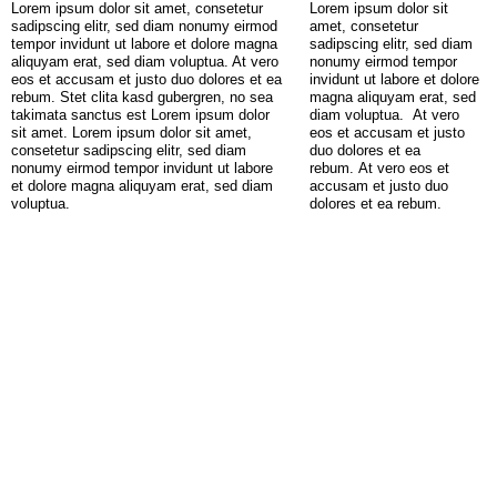
Lorem ipsum dolor sit amet, consetetur
Lorem ipsum dolor sit
sadipscing elitr, sed diam nonumy eirmod
amet, consetetur
tempor invidunt ut labore et dolore magna
sadipscing elitr, sed diam
aliquyam erat, sed diam voluptua. At vero
nonumy eirmod tempor
eos et accusam et justo duo dolores et ea
invidunt ut labore et dolore
rebum. Stet clita kasd gubergren, no sea
magna aliquyam erat, sed
takimata sanctus est Lorem ipsum dolor
diam voluptua.
At vero
sit amet. Lorem ipsum dolor sit amet,
eos et accusam et justo
consetetur sadipscing elitr, sed diam
duo dolores et ea
nonumy eirmod tempor invidunt ut labore
rebum. At vero eos et
et dolore magna aliquyam erat, sed diam
accusam et justo duo
voluptua.
dolores et ea rebum.