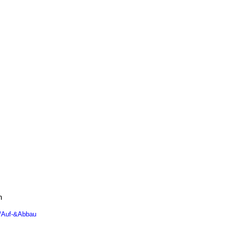
n
n/Auf-&Abbau