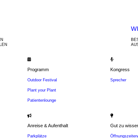
HEN
W
EN
BE
LEN
AU
Programm
Kongress
Outdoor Festival
Sprecher
Plant your Plant
Patientenlounge
Anreise & Aufenthalt
Gut zu wisse
Parkplätze
Öffnungszeite