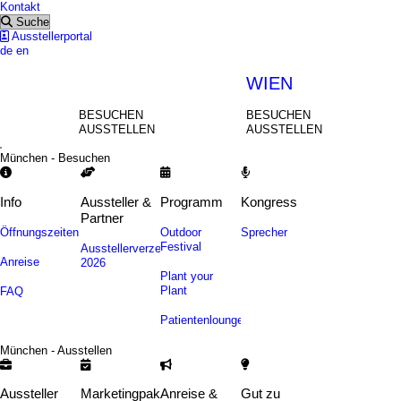
Kontakt
Suche
Ausstellerportal
de
en
MÜNCHEN
WIEN
BESUCHEN
BESUCHEN
AUSSTELLEN
AUSSTELLEN
München - Besuchen
Info
Aussteller &
Programm
Kongress
Partner
Öffnungszeiten
Outdoor
Sprecher
Festival
Ausstellerverzeichnis
Anreise
2026
Plant your
Plant
FAQ
Patientenlounge
München - Ausstellen
Aussteller
Marketingpakete
Anreise &
Gut zu