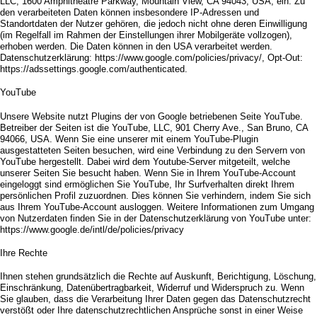
LLC, 1600 Amphitheatre Parkway, Mountain View, CA 94043, USA, ein. Zu
den verarbeiteten Daten können insbesondere IP-Adressen und
Standortdaten der Nutzer gehören, die jedoch nicht ohne deren Einwilligung
(im Regelfall im Rahmen der Einstellungen ihrer Mobilgeräte vollzogen),
erhoben werden. Die Daten können in den USA verarbeitet werden.
Datenschutzerklärung: https://www.google.com/policies/privacy/, Opt-Out:
https://adssettings.google.com/authenticated.
YouTube
Unsere Website nutzt Plugins der von Google betriebenen Seite YouTube.
Betreiber der Seiten ist die YouTube, LLC, 901 Cherry Ave., San Bruno, CA
94066, USA. Wenn Sie eine unserer mit einem YouTube-Plugin
ausgestatteten Seiten besuchen, wird eine Verbindung zu den Servern von
YouTube hergestellt. Dabei wird dem Youtube-Server mitgeteilt, welche
unserer Seiten Sie besucht haben. Wenn Sie in Ihrem YouTube-Account
eingeloggt sind ermöglichen Sie YouTube, Ihr Surfverhalten direkt Ihrem
persönlichen Profil zuzuordnen. Dies können Sie verhindern, indem Sie sich
aus Ihrem YouTube-Account ausloggen. Weitere Informationen zum Umgang
von Nutzerdaten finden Sie in der Datenschutzerklärung von YouTube unter:
https://www.google.de/intl/de/policies/privacy
Ihre Rechte
Ihnen stehen grundsätzlich die Rechte auf Auskunft, Berichtigung, Löschung,
Einschränkung, Datenübertragbarkeit, Widerruf und Widerspruch zu. Wenn
Sie glauben, dass die Verarbeitung Ihrer Daten gegen das Datenschutzrecht
verstößt oder Ihre datenschutzrechtlichen Ansprüche sonst in einer Weise