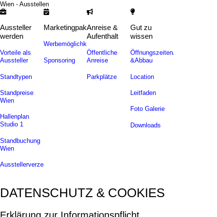
Wien - Ausstellen
Aussteller
Marketingpakete
Anreise &
Gut zu
werden
Aufenthalt
wissen
Werbemöglichkeiten
Vorteile als
Öffentliche
Öffnungszeiten/Auf-
Sponsoring
Aussteller
Anreise
&Abbau
Standtypen
Parkplätze
Location
Standpreise
Leitfaden
Wien
Foto Galerie
Hallenplan
Studio 1
Downloads
Standbuchung
Wien
Ausstellerverzeichnis
DATENSCHUTZ & COOKIES
Erklärung zur Informationspflicht