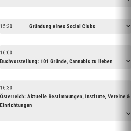
Gerry Düregger
Arthur Machac
Sprecher:
INNOVATION
RECHT
15:30
Gründung eines Social Clubs
Paul Burger
Gerry Düregger
Sprecher:
POLITIK
INNOVATION
16:00
Buchvorstellung: 101 Gründe, Cannabis zu lieben
Michael Carus
Sprecher:
INNOVATION
16:30
Österreich: Aktuelle Bestimmungen, Institute, Vereine &
Einrichtungen
Paul Burger