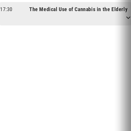
Sprecher:
POLITIK
17:30
The Medical Use of Cannabis in the Elderly
TBA
Ilya Reznik
Sprecher:
MEDIZIN
Klaus Hübner