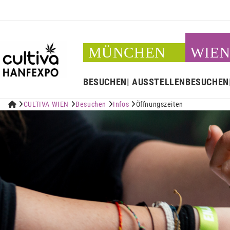
MÜNCHEN
WIE
BESUCHEN
AUSSTELLEN
BESUCHEN


CULTIVA WIEN

Besuchen

Infos

Öffnungszeiten