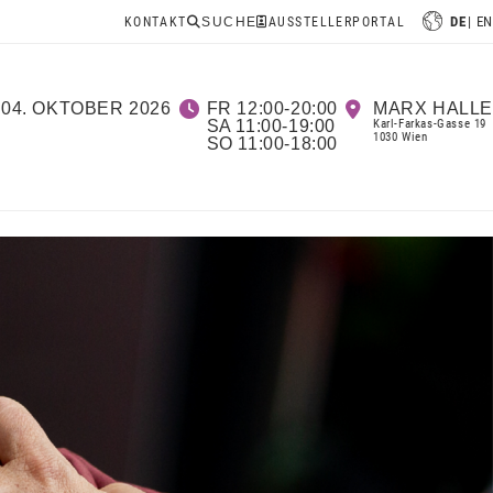
DE
EN
KONTAKT
SUCHE
AUSSTELLERPORTAL
-04. OKTOBER 2026
FR 12:00-20:00
MARX HALLE
SA 11:00-19:00
Karl-Farkas-Gasse 19
1030 Wien
SO 11:00-18:00